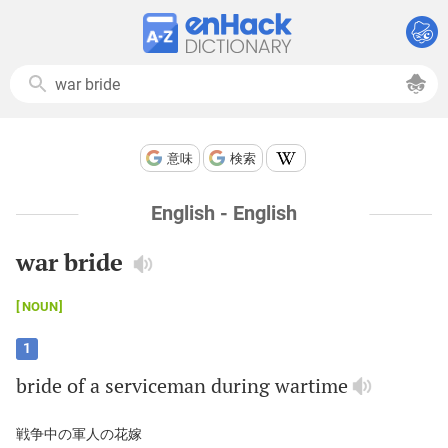
意味
検索
English - English
war bride
NOUN
1
bride
of
a
serviceman
during
wartime
戦争中の軍人の花嫁