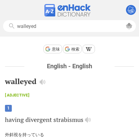
意味
検索
English - English
walleyed
ADJECTIVE
1
having
divergent
strabismus
外斜視を持っている