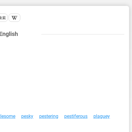
検索
 English
tlesome
pesky
pestering
pestiferous
plaguey