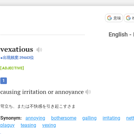
意味
English -
vexatious
出現頻度:
39443
位
ADJECTIVE
1
causing
irritation
or
annoyance
苛立ち、または不快感を引き起こすさま
Synonym:
annoying
bothersome
galling
irritating
net
plaguy
teasing
vexing