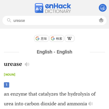
意味
検索
English - English
urease
NOUN
1
an
enzyme
that
catalyzes
the
hydrolysis
of
urea
into
carbon
dioxide
and
ammonia