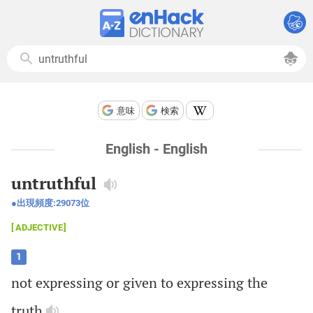
意味
検索
English - English
untruthful
出現頻度:
29073
位
ADJECTIVE
1
not
expressing
or
given
to
expressing
the
truth