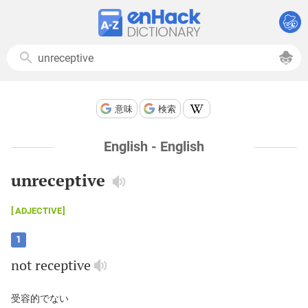
意味
検索
English - English
unreceptive
ADJECTIVE
1
not
receptive
受容的でない