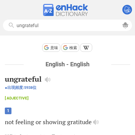
意味
検索
English - English
ungrateful
出現頻度:
5938
位
ADJECTIVE
1
not
feeling
or
showing
gratitude