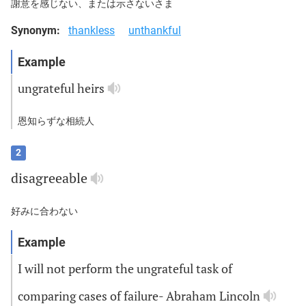
謝意を感じない、または示さないさま
Synonym:
thankless
unthankful
ungrateful
heirs
恩知らずな相続人
2
disagreeable
好みに合わない
I
will
not
perform
the
ungrateful
task
of
comparing
cases
of
failure
-
Abraham
Lincoln