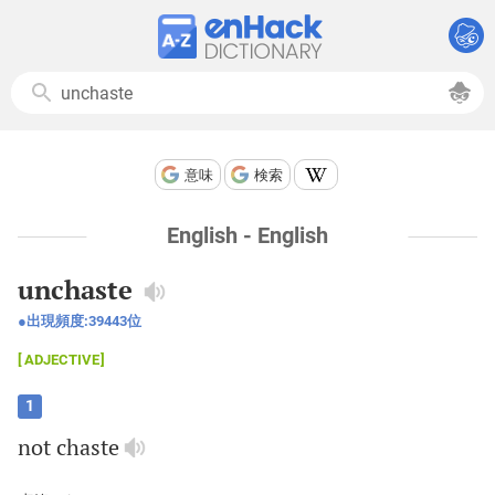
意味
検索
English - English
unchaste
出現頻度:
39443
位
ADJECTIVE
1
not
chaste