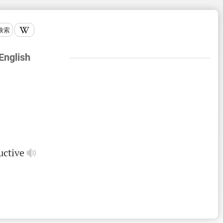
検索
 English
uctive