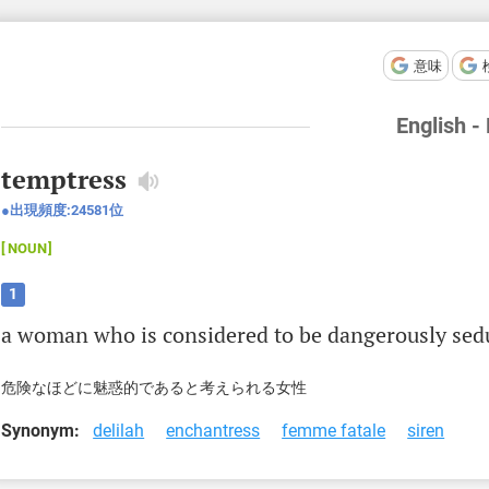
意味
English -
temptress
出現頻度:
24581
位
NOUN
1
a
woman
who
is
considered
to
be
dangerously
sed
危険なほどに魅惑的であると考えられる女性
Synonym:
delilah
enchantress
femme fatale
siren