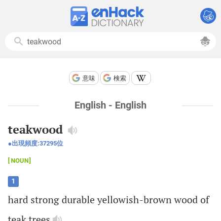
意味
検索
English - English
teakwood
出現頻度:
37295
位
NOUN
1
hard
strong
durable
yellowish
-
brown
wood
of
teak
trees