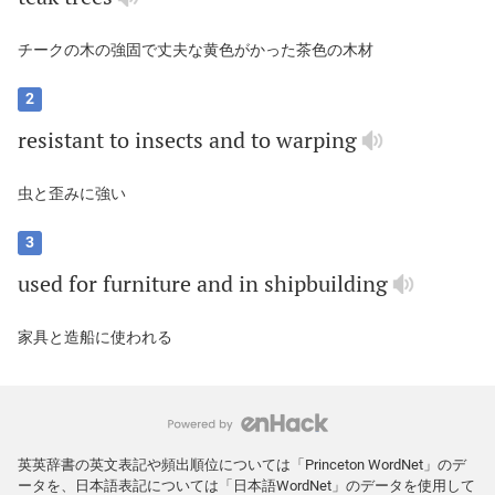
チークの木の強固で丈夫な黄色がかった茶色の木材
2
resistant
to
insects
and
to
warping
虫と歪みに強い
3
used
for
furniture
and
in
shipbuilding
家具と造船に使われる
英英辞書の英文表記や頻出順位については「Princeton WordNet」のデ
ータを、日本語表記については「日本語WordNet」のデータを使用して