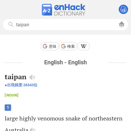
意味
検索
English - English
taipan
出現頻度:
26543
位
NOUN
1
large
highly
venomous
snake
of
northeastern
Australia