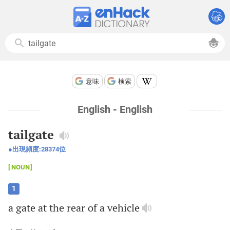
意味
検索
English - English
tailgate
出現頻度:
28374
位
NOUN
1
a
gate
at
the
rear
of
a
vehicle