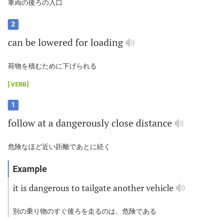
車両の後ろの入口
2
can
be
lowered
for
loading
荷物を積むために下げられる
VERB
1
follow
at
a
dangerously
close
distance
危険なほど近い距離であとに続く
it
is
dangerous
to
tailgate
another
vehicle
別の乗り物のすぐ後ろを走るのは、危険である