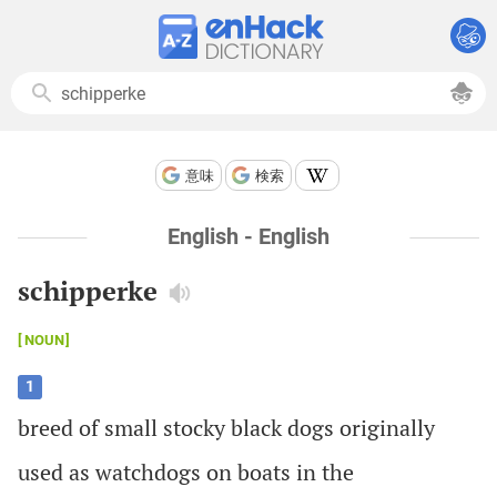
意味
検索
English - English
schipperke
NOUN
1
breed
of
small
stocky
black
dogs
originally
used
as
watchdogs
on
boats
in
the