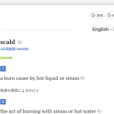
意味
English -
scald
出現頻度:
26543
位
NOUN
1
a
burn
cause
by
hot
liquid
or
steam
熱湯や蒸気によるやけど
2
the
act
of
burning
with
steam
or
hot
water