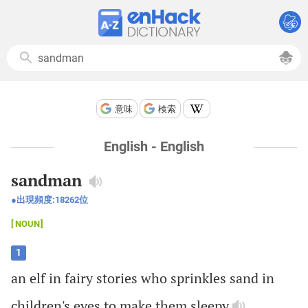
意味
検索
English - English
sandman
出現頻度:
18262
位
NOUN
1
an
elf
in
fairy
stories
who
sprinkles
sand
in
children
's
eyes
to
make
them
sleepy