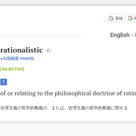
意味
English -
rationalistic
出現頻度:
39443
位
ADJECTIVE
1
of
or
relating
to
the
philosophical
doctrine
of
rati
合理主義の哲学的教義の、または、合理主義の哲学的教義に関する