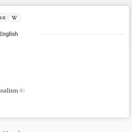
検索
 English
onalism