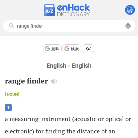
意味
検索
English - English
range finder
NOUN
1
a
measuring
instrument
(
acoustic
or
optical
or
electronic
)
for
finding
the
distance
of
an