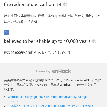
the
radioisotope
carbon
-14
放射性同位体炭素14の容量に基づき有機材料の年代を測定するの
に用いられる化学分析
2
believed
to
be
reliable
up
to
40,000
years
最高40,000年信頼性があると信じられている
英英辞書の英文表記や頻出順位については「Princeton WordNet」のデ
ータを、日本語表記については「日本語WordNet」のデータを使用して
います。
WordNet 3.0 Copyright 2006 by Princeton University. All rights
reserved.
日本語ワードネット1.1 (c) 2009-2011 NICT, 2012-2015 Francis