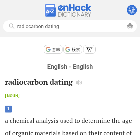
意味
検索
English - English
radiocarbon dating
NOUN
1
a
chemical
analysis
used
to
determine
the
age
of
organic
materials
based
on
their
content
of