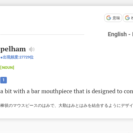
意味
English -
pelham
出現頻度:
27729
位
NOUN
1
a
bit
with
a
bar
mouthpiece
that
is
designed
to
co
棒状のマウスピースのはみで、大勒はみとはみを結合するようにデザ