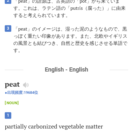
「peat」の語源は、古英語の「pot」から来ていま
2
す。これは、ラテン語の「putris（腐った）」に由来
すると考えられています。
「peat」のイメージは、湿った泥のようなもので、黒
3
っぽく重たい印象があります。また、北欧やイギリス
の風景とも結びつき、自然と歴史を感じさせる単語で
す。
English - English
peat
出現頻度:
19684
位
NOUN
1
partially
carbonized
vegetable
matter