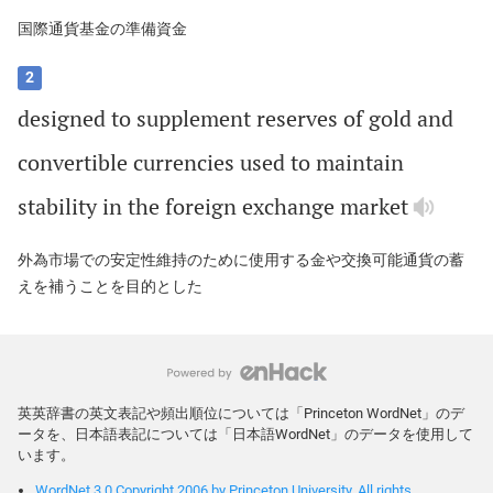
国際通貨基金の準備資金
2
designed
to
supplement
reserves
of
gold
and
convertible
currencies
used
to
maintain
stability
in
the
foreign
exchange
market
外為市場での安定性維持のために使用する金や交換可能通貨の蓄
えを補うことを目的とした
英英辞書の英文表記や頻出順位については「Princeton WordNet」のデ
ータを、日本語表記については「日本語WordNet」のデータを使用して
います。
WordNet 3.0 Copyright 2006 by Princeton University. All rights