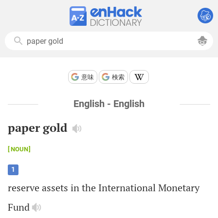
意味
検索
English - English
paper gold
NOUN
1
reserve
assets
in
the
International
Monetary
Fund