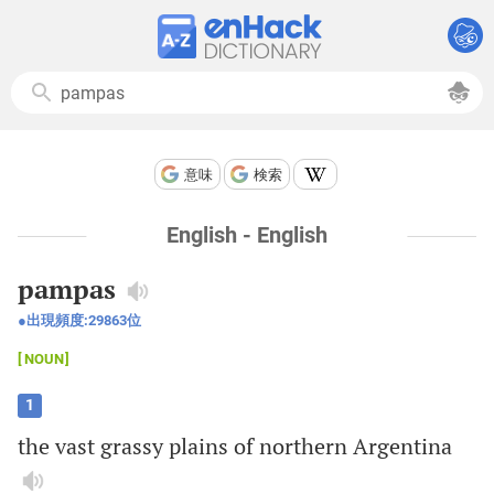
意味
検索
English - English
pampas
出現頻度:
29863
位
NOUN
1
the
vast
grassy
plains
of
northern
Argentina