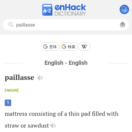
意味
検索
English - English
paillasse
NOUN
1
mattress
consisting
of
a
thin
pad
filled
with
straw
or
sawdust