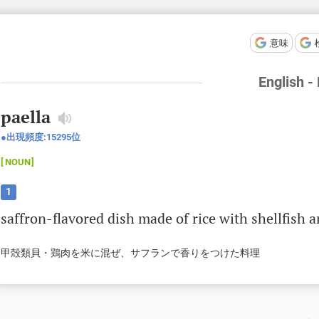
意味
English -
paella
出現頻度:
15295
位
NOUN
1
saffron
-
flavored
dish
made
of
rice
with
shellfish
a
甲殻類貝・鶏肉を米に混ぜ、サフランで香りをつけた料理