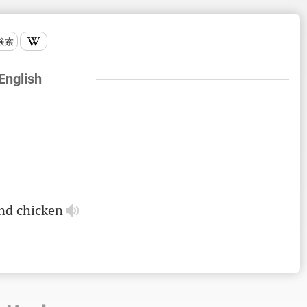
検索
 English
nd
chicken