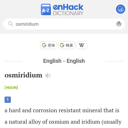
意味
検索
English - English
osmiridium
NOUN
1
a
hard
and
corrosion
resistant
mineral
that
is
a
natural
alloy
of
osmium
and
iridium
(
usually