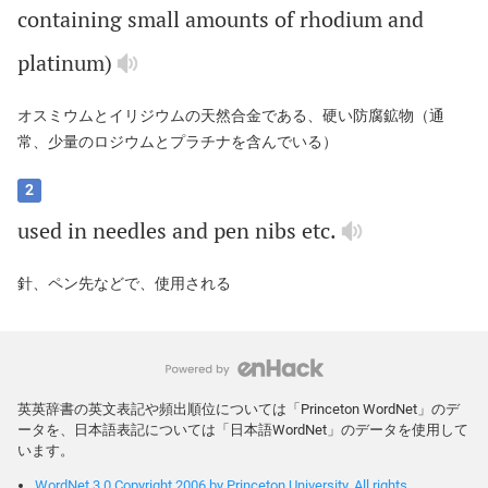
containing
small
amounts
of
rhodium
and
platinum
)
オスミウムとイリジウムの天然合金である、硬い防腐鉱物（通
常、少量のロジウムとプラチナを含んでいる）
2
used
in
needles
and
pen
nibs
etc
.
針、ペン先などで、使用される
英英辞書の英文表記や頻出順位については「Princeton WordNet」のデ
ータを、日本語表記については「日本語WordNet」のデータを使用して
います。
WordNet 3.0 Copyright 2006 by Princeton University. All rights