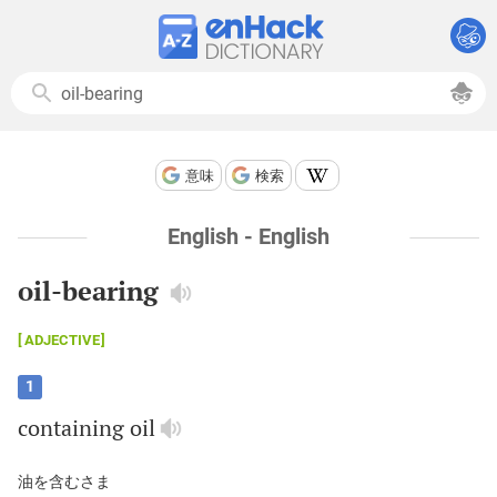
意味
検索
English - English
oil-bearing
ADJECTIVE
1
containing
oil
油を含むさま