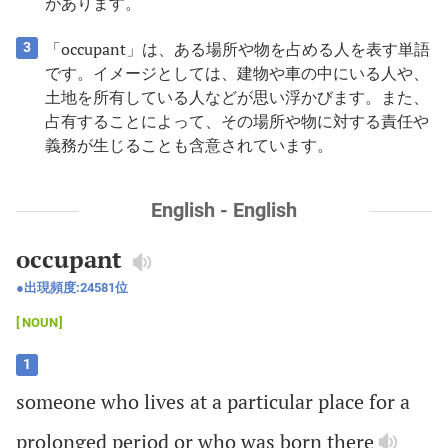
があります。
「occupant」は、ある場所や物を占める人を表す単語
3
です。イメージとしては、建物や車の中にいる人や、
土地を所有している人などが思い浮かびます。また、
占有することによって、その場所や物に対する責任や
義務が生じることも含意されています。
English - English
occupant
出現頻度:
24581
位
NOUN
1
someone
who
lives
at
a
particular
place
for
a
prolonged
period
or
who
was
born
there