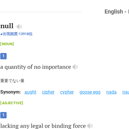
English -
null
出現頻度:
13918
位
NOUN
1
a
quantity
of
no
importance
重要でない量
Synonym:
aught
cipher
cypher
goose egg
nada
na
ADJECTIVE
1
lacking
any
legal
or
binding
force