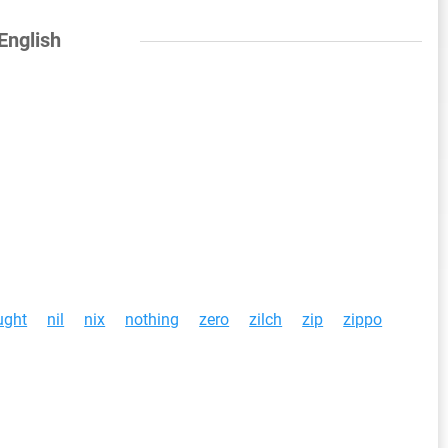
 English
ught
nil
nix
nothing
zero
zilch
zip
zippo