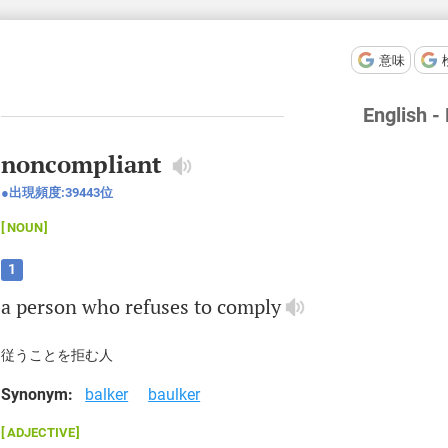
意味
English -
noncompliant
出現頻度:
39443
位
NOUN
1
a
person
who
refuses
to
comply
従うことを拒む人
Synonym:
balker
baulker
ADJECTIVE