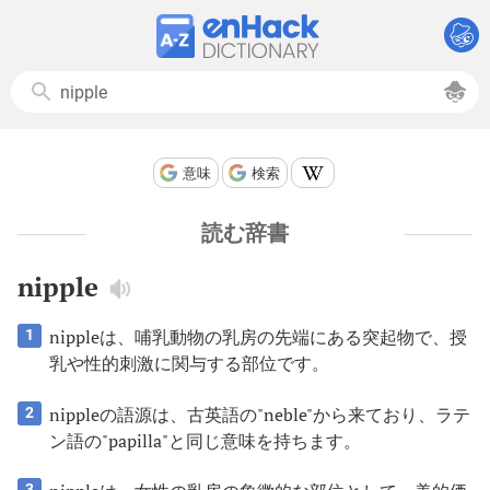
意味
検索
読む辞書
nipple
nippleは、哺乳動物の乳房の先端にある突起物で、授
1
乳や性的刺激に関与する部位です。
nippleの語源は、古英語の"neble"から来ており、ラテ
2
ン語の"papilla"と同じ意味を持ちます。
3