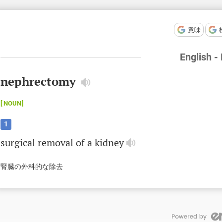
意味
English -
nephrectomy
NOUN
1
surgical
removal
of
a
kidney
腎臓の外科的な除去