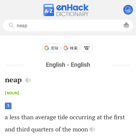
意味
検索
English - English
neap
NOUN
1
a
less
than
average
tide
occurring
at
the
first
and
third
quarters
of
the
moon