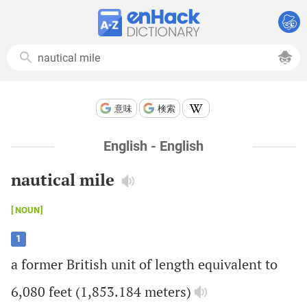
意味
検索
English - English
nautical mile
NOUN
1
a
former
British
unit
of
length
equivalent
to
6,080
feet
(1,853.184
meters
)