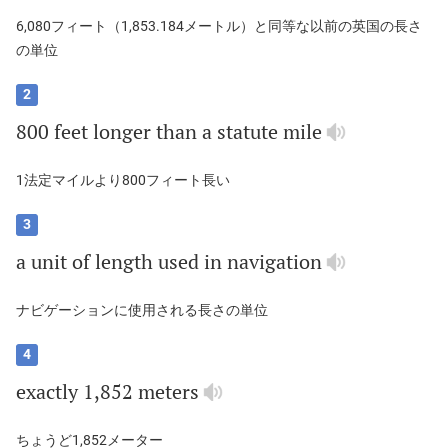
6,080フィート（1,853.184メートル）と同等な以前の英国の長さ
の単位
2
800
feet
longer
than
a
statute
mile
1法定マイルより800フィート長い
3
a
unit
of
length
used
in
navigation
ナビゲーションに使用される長さの単位
4
exactly
1,852
meters
ちょうど1,852メーター