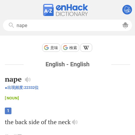
意味
検索
English - English
nape
出現頻度:
22332
位
NOUN
1
the
back
side
of
the
neck