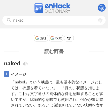
意味
検索
読む辞書
naked
イメージ
1
「naked」という単語は、最も基本的なイメージとし
ては「衣服を着ていない」、「裸の」状態を指しま
す。これは文字通りの肉体的な裸を意味することが多
いですが、比喩的な意味でも使用され、何かが覆い隠
されていない、あるいは保護されていない状態を表す