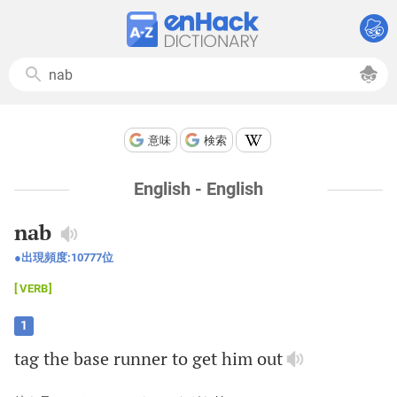
意味
検索
English - English
nab
出現頻度:
10777
位
VERB
1
tag
the
base
runner
to
get
him
out