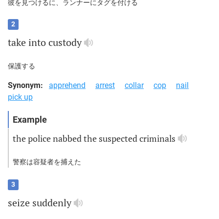
彼を見つけるに、ランナーにタグを付ける
2
take
into
custody
保護する
Synonym:
apprehend
arrest
collar
cop
nail
pick up
the
police
nabbed
the
suspected
criminals
警察は容疑者を捕えた
3
seize
suddenly