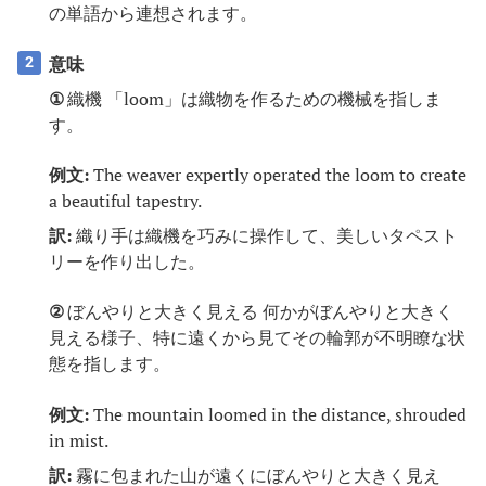
の単語から連想されます。
意味
2
①
織機 「loom」は織物を作るための機械を指しま
す。
例文:
The weaver expertly operated the loom to create
a beautiful tapestry.
訳:
織り手は織機を巧みに操作して、美しいタペスト
リーを作り出した。
②
ぼんやりと大きく見える 何かがぼんやりと大きく
見える様子、特に遠くから見てその輪郭が不明瞭な状
態を指します。
例文:
The mountain loomed in the distance, shrouded
in mist.
訳:
霧に包まれた山が遠くにぼんやりと大きく見え