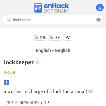
意味
検索
English - English
lockkeeper
NOUN
1
a
worker
in
charge
of
a
lock
(
on
a
canal
)
（運河で）閘門の管理をする人