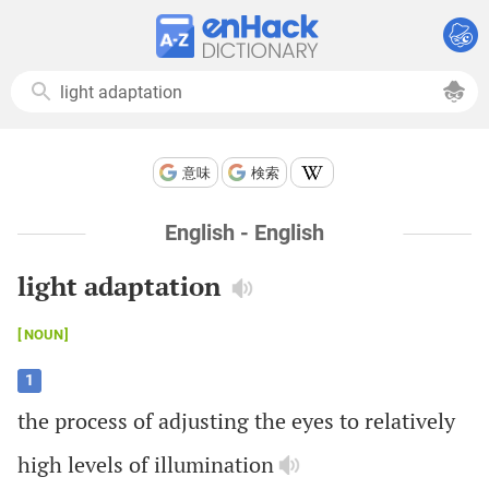
意味
検索
English - English
light adaptation
NOUN
1
the
process
of
adjusting
the
eyes
to
relatively
high
levels
of
illumination