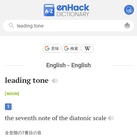
意味
検索
English - English
leading tone
NOUN
1
the
seventh
note
of
the
diatonic
scale
全音階の7番目の音