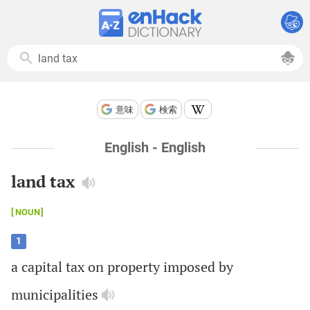
意味
検索
English - English
land tax
NOUN
1
a
capital
tax
on
property
imposed
by
municipalities