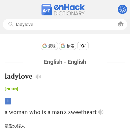
意味
検索
English - English
ladylove
NOUN
1
a
woman
who
is
a
man
's
sweetheart
最愛の婦人