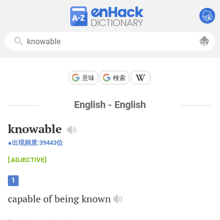
意味
検索
English - English
knowable
出現頻度:
39443
位
ADJECTIVE
1
capable
of
being
known