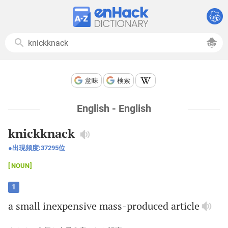
意味
検索
English - English
knickknack
出現頻度:
37295
位
NOUN
1
a
small
inexpensive
mass
-
produced
article