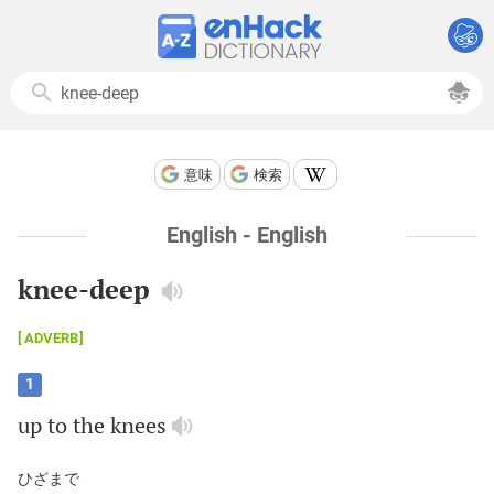
意味
検索
English - English
knee-deep
ADVERB
1
up
to
the
knees
ひざまで