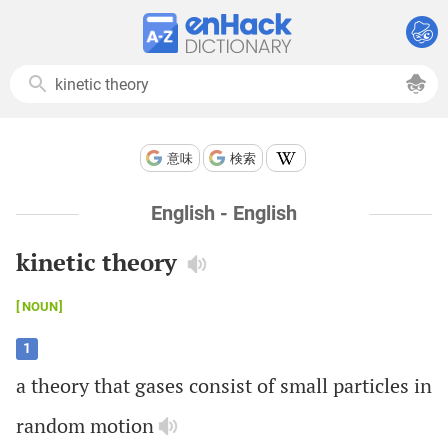
意味
検索
English - English
kinetic theory
NOUN
1
a
theory
that
gases
consist
of
small
particles
in
random
motion