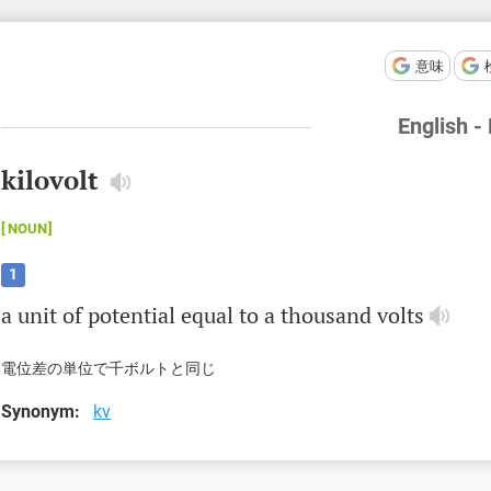
意味
English -
kilovolt
NOUN
1
a
unit
of
potential
equal
to
a
thousand
volts
電位差の単位で千ボルトと同じ
Synonym:
kv