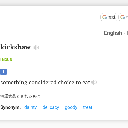
意味
English -
kickshaw
NOUN
1
something
considered
choice
to
eat
特選食品とされるもの
Synonym:
dainty
delicacy
goody
treat