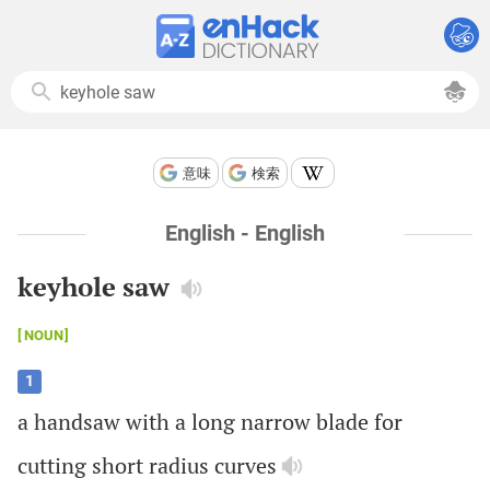
意味
検索
English - English
keyhole saw
NOUN
1
a
handsaw
with
a
long
narrow
blade
for
cutting
short
radius
curves