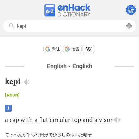
意味
検索
English - English
kepi
NOUN
1
a
cap
with
a
flat
circular
top
and
a
visor
てっぺんが平らな円形でひさしのついた帽子